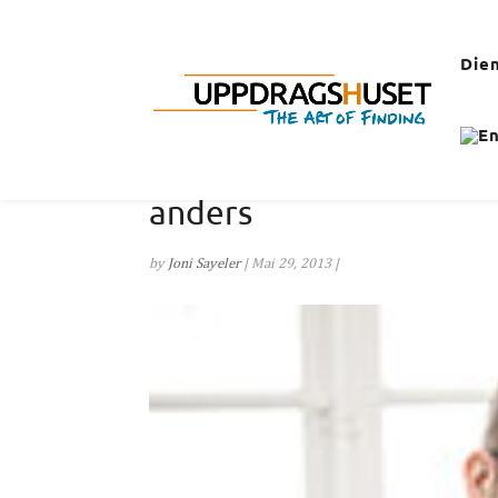
Die
anders
by
Joni Sayeler
|
Mai 29, 2013
|