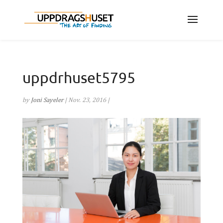
uppdrhuset5795
by
Joni Sayeler
|
Nov. 23, 2016
|