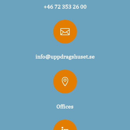
+46 72 353 26 00

info@uppdragshuset.se

Offices