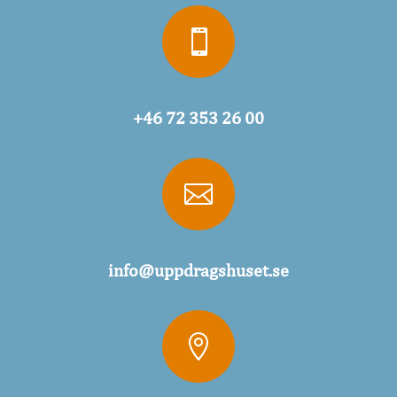

+46 72 353 26 00

info@uppdragshuset.se
